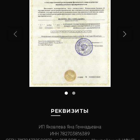
РЕКВИЗИТЫ
ИП Яковлева Яна Геннадьевна
ИНН 782703816389