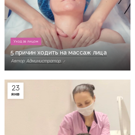
Уход за лицом
5 причин ходить на массаж лица
Автор:
Администратор
23
ЯНВ