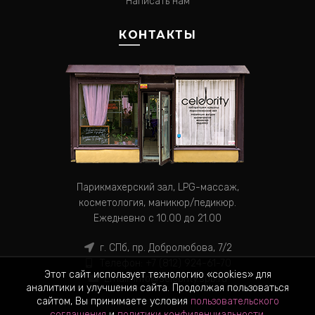
Написать нам
КОНТАКТЫ
Парикмахерский зал, LPG-массаж,
косметология, маникюр/педикюр.
Ежедневно с 10.00 до 21.00
г. СПб, пр. Добролюбова, 7/2
Телефон:
+7 (812) 924-61-70
Этот сайт использует технологию «cookies» для
Email:
info@selebrity.spb.ru
аналитики и улучшения сайта. Продолжая пользоваться
сайтом, Вы принимаете условия
пользовательского
соглашения
и
политики конфиденциальности
.