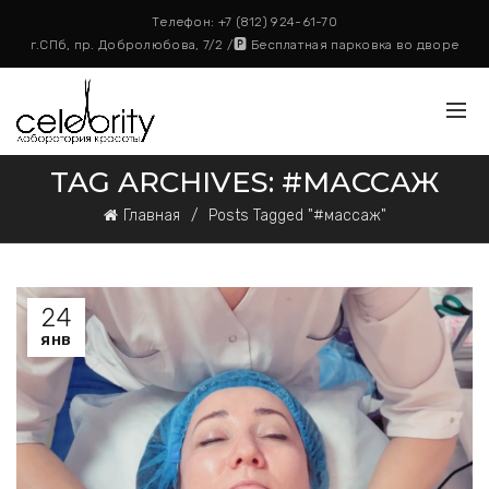
Телефон:
+7 (812) 924-61-70
г.СПб, пр. Добролюбова, 7/2 /🅿️ Бесплатная парковка во дворе
TAG ARCHIVES: #МАССАЖ
Главная
Posts Tagged "#массаж"
24
ЯНВ