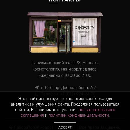
Парикмахерский зал, LPG-массаж,
косметология, маникюр/педикюр.
Ежедневно с 10.00 до 21.00
г. СПб, пр. Добролюбова, 7/2
Телефон:
+7 (812) 924-61-70
Этот сайт использует технологию «cookies» для
Email:
info@selebrity.spb.ru
аналитики и улучшения сайта. Продолжая пользоваться
сайтом, Вы принимаете условия
пользовательского
соглашения
и
политики конфиденциальности
.
© Лаборатория красоты CELEBRITY. Все права защищены.
ACCEPT