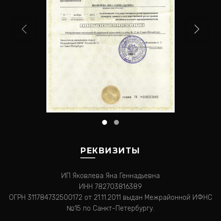
РЕКВИЗИТЫ
ИП Яковлева Яна Геннадьевна
ИНН 782703816389
ОГРН 311784732500172 от 21.11.2011 выдан Межрайонной ИФНС
№15 по Санкт-Петербургу.