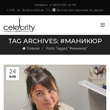
Телефон:
+7 (812) 924-61-70
г.СПб, пр. Добролюбова, 7/2 /🅿️ Бесплатная парковка во дворе
TAG ARCHIVES: #МАНИКЮР
Главная
Posts Tagged "#маникюр"
24
ЯНВ