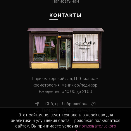
Написать нам
КОНТАКТЫ
Парикмахерский зал, LPG-массаж,
косметология, маникюр/педикюр.
Ежедневно с 10.00 до 21.00
г. СПб, пр. Добролюбова, 7/2
Телефон:
+7 (812) 924-61-70
Этот сайт использует технологию «cookies» для
Email:
info@selebrity.spb.ru
аналитики и улучшения сайта. Продолжая пользоваться
сайтом, Вы принимаете условия
пользовательского